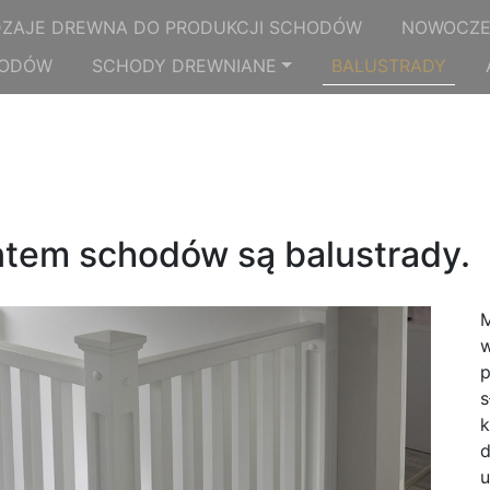
ZAJE DREWNA DO PRODUKCJI SCHODÓW
NOWOCZE
HODÓW
SCHODY DREWNIANE
BALUSTRADY
em schodów są balustrady.
M
w
p
s
k
d
u