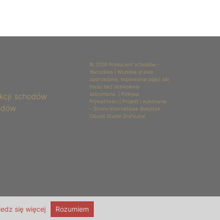
© 2026 Producent schodów -
Warszawa | Wszelkie prawa
zastrzeżone, kopiowanie zdjęć lub
treści bez zezwolenia
zabronione. |
Polityka
kcji schodów
Prywatności
| Projekt i wykonanie
odów
-
Strony internetowe Białystok
Clouds Studio Graficzne
edz się więcej
Rozumiem