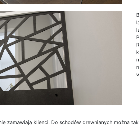
B
l
l
P
R
k
n
m
w
tnie zamawiają klienci. Do schodów drewnianych można ta