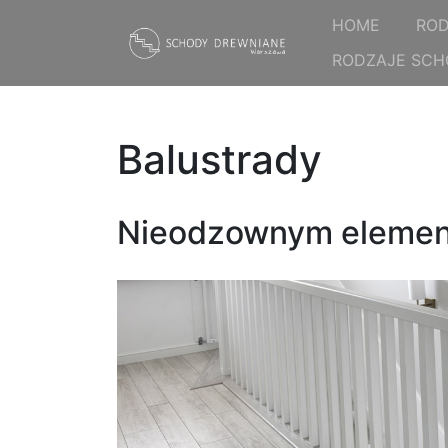
HOME
ROD
RODZAJE SC
Balustrady
Nieodzownym element