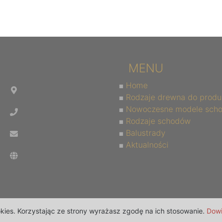
MENU
Home
Rodzaje drewna do produ
Nowoczesne modele sch
Rodzaje schodów
Balustrady
Aktualności
okies. Korzystając ze strony wyrażasz zgodę na ich stosowanie.
Dowi