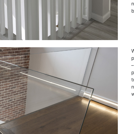
n
b
W
p
–
p
t
n
w